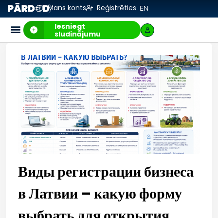
Mans konts
Reģistrēties
EN
Iesniegt
sludinājumu
Виды регистрации бизнеса
в Латвии – какую форму
выбрать для открытия