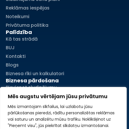
Reklāmas iespējas
Noteikumi
Privātuma politika
Palīdzība
Kā tas strādā
BUJ
Kontakti
Blogs
Biznesa rīki un kalkulatori
Biznesa pārdošana
Pievienot sludinājumu
Mani sludinājumi
Mēs augstu vērtējam jūsu privātumu
Mans konts
Mēs izmantojam sīkfailus, lai uzlabotu jūsu
pārlūkošanas pieredzi, rādītu personalizētas reklāmas
vai saturu un analizētu mūsu trafiku. Noklikšķinot uz
"Pieņemt visu", jūs piekrītat sīkdatņu izmantošanai.