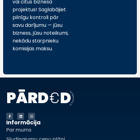
vai citus biznesa
projektus! Saglabājiet
pilnīgu kontroli pār
savu darījumu — jūsu
bizness, jūsu noteikumi,
nekādu starpnieku
komisijas maksu.
Informācija
Par mums
Sludinajumu cenu plāni