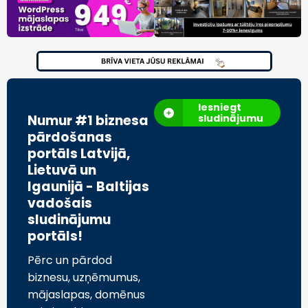
Iesniegt
Numur #1 biznesa
sludinājumu
pārdošanas
portāls Latvijā,
Lietuvā un
Igaunijā - Baltijas
vadošais
sludinājumu
portāls!
Pērc un pārdod
biznesu, uzņēmumus,
mājaslapas, domēnus