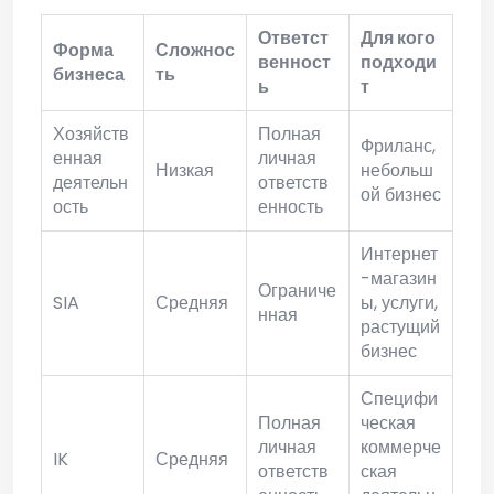
Ответст
Для кого
Форма
Сложнос
венност
подходи
бизнеса
ть
ь
т
Хозяйств
Полная
Фриланс,
енная
личная
Низкая
небольш
деятельн
ответств
ой бизнес
ость
енность
Интернет
-магазин
Ограниче
SIA
Средняя
ы, услуги,
нная
растущий
бизнес
Специфи
Полная
ческая
личная
коммерче
IK
Средняя
ответств
ская