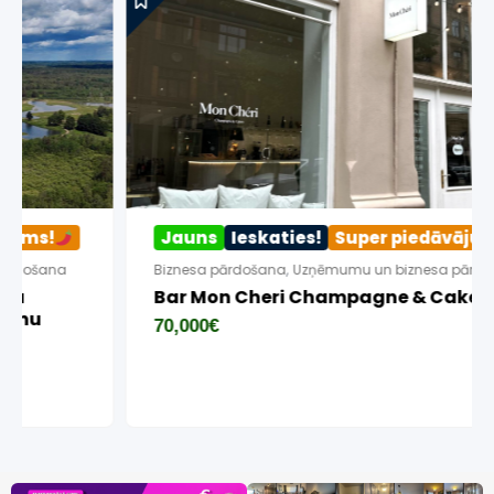
Jauns
Ieskaties!
Super piedāvājums!
Biznesa pārdošana
,
Uzņēmumu un biznesa pārdošana
Bar Mon Cheri Champagne & Cakes
70,000
€