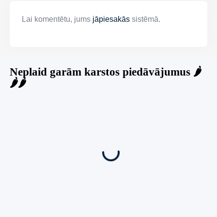
Lai komentētu, jums
jāpiesakās
sistēmā.
Neplaid garām karstos piedāvājumus 🌶️
🌶️🌶️
Jauns
Ieskaties!
Super piedāvājums! 🌶️
Biznesa pārdošana
,
Uzņēmumu un biznesa pārdošana
80 Ha Daudzfunkcionāls Investīciju Īpašums-
Zivju Audzētava, Brīvdienu Mājas, Briežu Dārzs
– Ievērojams Attīstības Potenciāls.
3,200,000
€