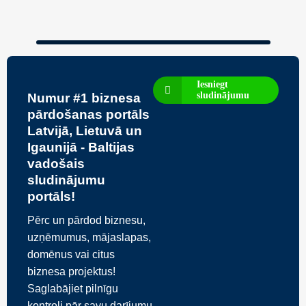
Iesniegt
sludinājumu
Numur #1 biznesa
pārdošanas portāls
Latvijā, Lietuvā un
Igaunijā - Baltijas
vadošais
sludinājumu
portāls!
Pērc un pārdod biznesu,
uzņēmumus, mājaslapas,
domēnus vai citus
biznesa projektus!
Saglabājiet pilnīgu
kontroli pār savu darījumu