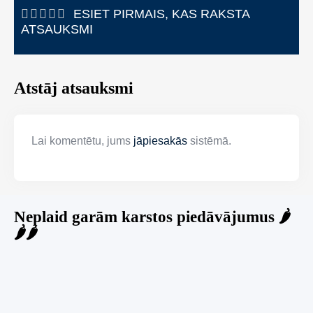
ESIET PIRMAIS, KAS RAKSTA
ATSAUKSMI
Atstāj atsauksmi
Lai komentētu, jums
jāpiesakās
sistēmā.
Neplaid garām karstos piedāvājumus 🌶️
🌶️🌶️