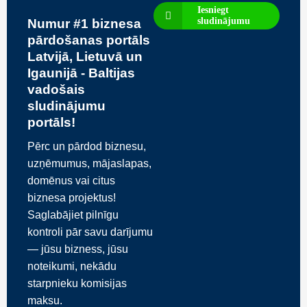
Iesniegt
sludinājumu
Numur #1 biznesa
pārdošanas portāls
Latvijā, Lietuvā un
Igaunijā - Baltijas
vadošais
sludinājumu
portāls!
Pērc un pārdod biznesu,
uzņēmumus, mājaslapas,
domēnus vai citus
biznesa projektus!
Saglabājiet pilnīgu
kontroli pār savu darījumu
— jūsu bizness, jūsu
noteikumi, nekādu
starpnieku komisijas
maksu.