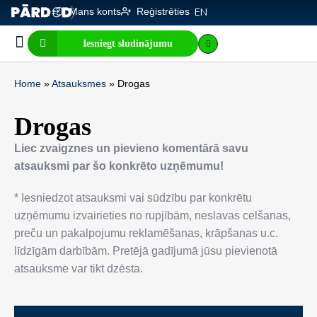
Mans konts
Reģistrēties
EN
Iesniegt sludinājumu
Biznesa pārdošana
E-komercija, IT
Visi sludinājumi
Biznesa vērtības kalkulators
Mājaslapas vērtības kalkulators
Home
»
Atsauksmes
»
Drogas
Drogas
Liec zvaigznes un pievieno komentārā savu
atsauksmi par šo konkrēto uzņēmumu!
* Iesniedzot atsauksmi vai sūdzību par konkrētu
uzņēmumu izvairieties no rupjībām, neslavas celšanas,
preču un pakalpojumu reklamēšanas, krāpšanas u.c.
līdzīgām darbībām. Pretējā gadījumā jūsu pievienotā
atsauksme var tikt dzēsta.