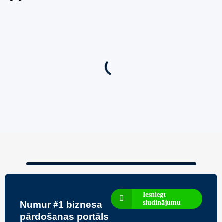
Jauns
Ieskaties!
Super piedāvājums! 🌶️
Biznesa pārdošana
,
Uzņēmumu un biznesa pārdošana
80 Ha Daudzfunkcionāls Investīciju Īpašums-
Zivju Audzētava, Brīvdienu Mājas, Briežu Dārzs
– Ievērojams Attīstības Potenciāls.
3,200,000
€
Iesniegt
sludinājumu
Numur #1 biznesa
pārdošanas portāls