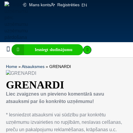
Mans konts
Reģistrēties
EN
Iesniegt sludinājumu
Biznesa pārdošana
E-komercija, IT
Visi sludinājumi
Biznesa vērtības kalkulators
Mājaslapas vērtības kalkulators
Home
»
Atsauksmes
»
GRENARDI
GRENARDI
Liec zvaigznes un pievieno komentārā savu
atsauksmi par šo konkrēto uzņēmumu!
* Iesniedzot atsauksmi vai sūdzību par konkrētu
uzņēmumu izvairieties no rupjībām, neslavas celšanas,
preču un pakalpojumu reklamēšanas, krāpšanas u.c.