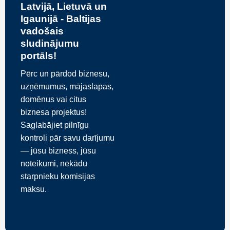
Latvijā, Lietuvā un
Igaunijā - Baltijas
vadošais
sludinājumu
portāls!
Pērc un pārdod biznesu,
uzņēmumus, mājaslapas,
domēnus vai citus
biznesa projektus!
Saglabājiet pilnīgu
kontroli pār savu darījumu
— jūsu bizness, jūsu
noteikumi, nekādu
starpnieku komisijas
maksu.