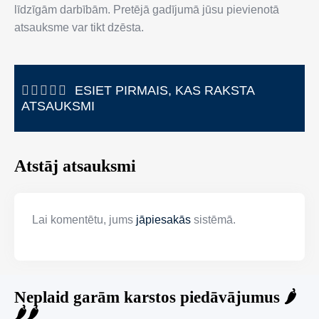
līdzīgām darbībām. Pretējā gadījumā jūsu pievienotā
atsauksme var tikt dzēsta.
ESIET PIRMAIS, KAS RAKSTA
ATSAUKSMI
Atstāj atsauksmi
Lai komentētu, jums
jāpiesakās
sistēmā.
Neplaid garām karstos piedāvājumus 🌶️
🌶️🌶️