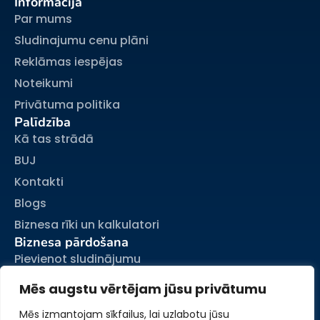
Informācija
Par mums
Sludinajumu cenu plāni
Reklāmas iespējas
Noteikumi
Privātuma politika
Palīdzība
Kā tas strādā
BUJ
Kontakti
Blogs
Biznesa rīki un kalkulatori
Biznesa pārdošana
Pievienot sludinājumu
Mani sludinājumi
Mēs augstu vērtējam jūsu privātumu
Mans konts
Mēs izmantojam sīkfailus, lai uzlabotu jūsu