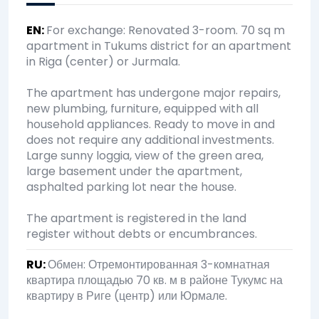
EN
:
For exchange: Renovated 3-room. 70 sq m
apartment in Tukums district for an apartment
in Riga (center) or Jurmala.
The apartment has undergone major repairs,
new plumbing, furniture, equipped with all
household appliances. Ready to move in and
does not require any additional investments.
Large sunny loggia, view of the green area,
large basement under the apartment,
asphalted parking lot near the house.
The apartment is registered in the land
register without debts or encumbrances.
RU
:
Обмен: Отремонтированная 3-комнатная
квартира площадью 70 кв. м в районе Тукумс на
квартиру в Риге (центр) или Юрмале.