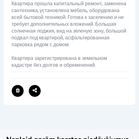
Квартира прошла капитальный ремонт, заменена
сантехника, установлена ​​мебель, оборудована
всей бытовой техникой. Готова к заселению и не
требует дополнительных вложений. Большая
солнечная лоджия, вид на зеленую зону, большой
подвал под квартирой, асфальтированная
парковка рядом с домом.
Квартира зарегистрирована в земельном
кадастре без долгов и обременений.