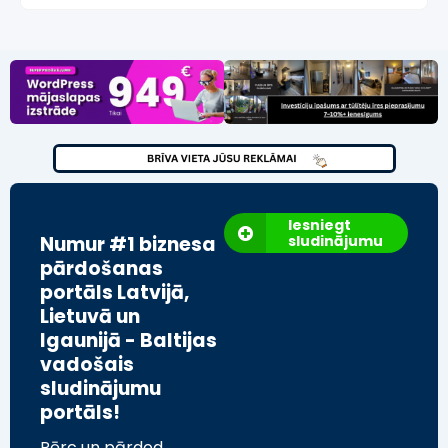
Iesniegt
Numur #1 biznesa
sludinājumu
pārdošanas
portāls Latvijā,
Lietuvā un
Igaunijā - Baltijas
vadošais
sludinājumu
portāls!
Pērc un pārdod