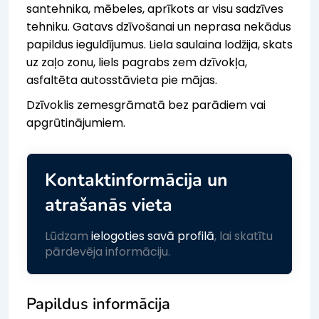
santehnika, mēbeles, aprīkots ar visu sadzīves
tehniku. Gatavs dzīvošanai un neprasa nekādus
papildus ieguldījumus. Liela saulaina lodžija, skats
uz zaļo zonu, liels pagrabs zem dzīvokļa,
asfaltēta autosstāvieta pie mājas.
Dzīvoklis zemesgrāmatā bez parādiem vai
apgrūtinājumiem.
Kontaktinformācija un
atrašanās vieta
Lūdzam
ielogoties savā profilā
, lai skatītu
pārdevēja informāciju.
Papildus informācija