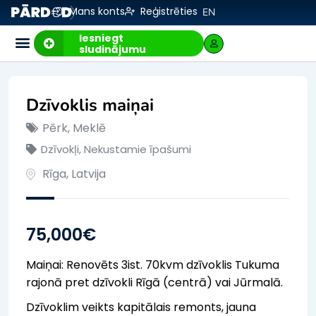
Mans konts
Reģistrēties
EN
Iesniegt
sludinājumu
Dzīvoklis maiņai
Pērk, Meklē
Dzīvokļi
,
Nekustamie īpašumi
Rīga
,
Latvija
75,000
€
Maiņai: Renovēts 3ist. 70kvm dzīvoklis Tukuma
rajonā pret dzīvokli Rīgā (centrā) vai Jūrmalā.
Dzīvoklim veikts kapitālais remonts, jauna