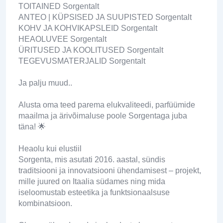
TOITAINED Sorgentalt
ANTEO | KÜPSISED JA SUUPISTED Sorgentalt
KOHV JA KOHVIKAPSLEID Sorgentalt
HEAOLUVEE Sorgentalt
ÜRITUSED JA KOOLITUSED Sorgentalt
TEGEVUSMATERJALID Sorgentalt
Ja palju muud..
Alusta oma teed parema elukvaliteedi, parfüümide
maailma ja ärivõimaluse poole Sorgentaga juba
täna! 🌟
Heaolu kui elustiil
Sorgenta, mis asutati 2016. aastal, sündis
traditsiooni ja innovatsiooni ühendamisest – projekt,
mille juured on Itaalia südames ning mida
iseloomustab esteetika ja funktsionaalsuse
kombinatsioon.