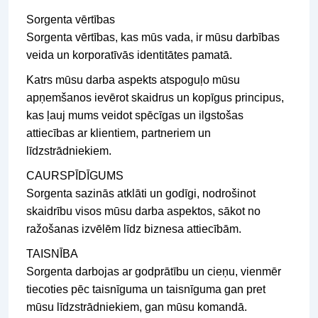
Sorgenta vērtības
Sorgenta vērtības, kas mūs vada, ir mūsu darbības
veida un korporatīvās identitātes pamatā.
Katrs mūsu darba aspekts atspoguļo mūsu
apņemšanos ievērot skaidrus un kopīgus principus,
kas ļauj mums veidot spēcīgas un ilgstošas ​​
attiecības ar klientiem, partneriem un
līdzstrādniekiem.
CAURSPĪDĪGUMS
Sorgenta sazinās atklāti un godīgi, nodrošinot
skaidrību visos mūsu darba aspektos, sākot no
ražošanas izvēlēm līdz biznesa attiecībām.
TAISNĪBA
Sorgenta darbojas ar godprātību un cieņu, vienmēr
tiecoties pēc taisnīguma un taisnīguma gan pret
mūsu līdzstrādniekiem, gan mūsu komandā.