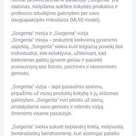
etalonas, siūlydama aukštos kokybės produktus ir
profesinio tobulėjimo galimybes per savo
daugiapakopės rinkodaros (MLM) modelį.
„Sorgenta“ misija ir „Sorgenta“ vizija
„Sorgenta“ misija – praturtinti kiekvieną gyvenimo
aspektą. „Sorgenta“ siekia kurti teigiamą poveikį tiek
individualiai, tiek kolektyviai, užtikrinant, kad
kiekvienas galėtų gyventi geriau ir pasiekti
pusiausvyrą tarp fizinės, psichinės ir ekonominės
gerovės.
„Sorgenta“ vizija – tapti pasauliniu etalonu,
pripažintu už mūsų produktų kokybę ir jų siūlomas
galimybes. „Sorgenta“ nori plėstis už sienų,
pristatydama savo gerovės ir sėkmės viziją
žmonėms visame pasaulyje.
„Sorgenta“ siekia sukurti tarptautinį tinklą, motyvuotą
bendradarbių bendruomenę, kuri aistringai palaiko