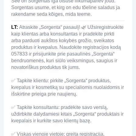
See on Sorgentas iga otsuse liikumapanev jõud.
Sorgentas usume, et kirg on edu tõeline saladus ja
rakendame seda kõiges, mida teeme.
LT
:
Atraskite „Sorgenta“ pasaulį! 🌿 Užsiregistruokite
kaip klientas arba konsultantas ir pradėkite pirkti
arba parduoti aukštos kokybės grožio, sveikatos
produktus ir kvepalus. Naudokite registracijos kodą
057833 ir prisijunkite prie pasaulinės „Sorgenta“
bendruomenės, kuri siūlo veiksmingus, saugius ir
novatoriškus produktus tik jums.
✅ Tapkite klientu: pirkite „Sorgenta“ produktus,
kvepalus ir kosmetiką su specialiomis nuolaidomis ir
išskirtine prieiga prie naujienų.
✅ Tapkite konsultantu: pradėkite savo verslą,
uždirbkite dalydamiesi kitais „Sorgenta“ produktais ir
kvepalais ir kurkite savo klientų bazę.
✅ Viskas vienoje vietoje: greita registracija,