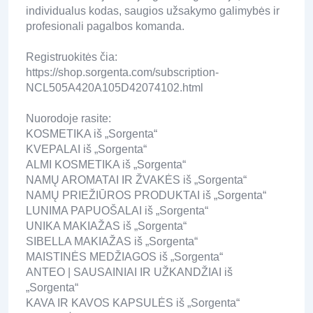
individualus kodas, saugios užsakymo galimybės ir
profesionali pagalbos komanda.
Registruokitės čia:
https://shop.sorgenta.com/subscription-
NCL505A420A105D42074102.html
Nuorodoje rasite:
KOSMETIKA iš „Sorgenta“
KVEPALAI iš „Sorgenta“
ALMI KOSMETIKA iš „Sorgenta“
NAMŲ AROMATAI IR ŽVAKĖS iš „Sorgenta“
NAMŲ PRIEŽIŪROS PRODUKTAI iš „Sorgenta“
LUNIMA PAPUOŠALAI iš „Sorgenta“
UNIKA MAKIAŽAS iš „Sorgenta“
SIBELLA MAKIAŽAS iš „Sorgenta“
MAISTINĖS MEDŽIAGOS iš „Sorgenta“
ANTEO | SAUSAINIAI IR UŽKANDŽIAI iš
„Sorgenta“
KAVA IR KAVOS KAPSULĖS iš „Sorgenta“