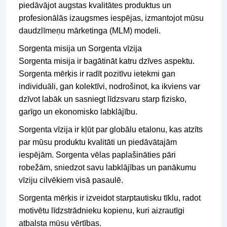
piedāvājot augstas kvalitātes produktus un
profesionālās izaugsmes iespējas, izmantojot mūsu
daudzlīmeņu mārketinga (MLM) modeli.
Sorgenta misija un Sorgenta vīzija
Sorgenta misija ir bagātināt katru dzīves aspektu.
Sorgenta mērķis ir radīt pozitīvu ietekmi gan
individuāli, gan kolektīvi, nodrošinot, ka ikviens var
dzīvot labāk un sasniegt līdzsvaru starp fizisko,
garīgo un ekonomisko labklājību.
Sorgenta vīzija ir kļūt par globālu etalonu, kas atzīts
par mūsu produktu kvalitāti un piedāvātajām
iespējām. Sorgenta vēlas paplašināties pāri
robežām, sniedzot savu labklājības un panākumu
vīziju cilvēkiem visā pasaulē.
Sorgenta mērķis ir izveidot starptautisku tīklu, radot
motivētu līdzstrādnieku kopienu, kuri aizrautīgi
atbalsta mūsu vērtības.