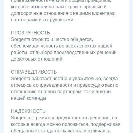
приверженность четким и общим принципам,
которые позволяют нам строить прочные и
долгосрочные отношения с нашими клиентами,
партнерами и сотрудниками.
ПРОЗРАЧНОСТЬ
Sorgenta открыто и честно общается,
обеспечивая ясность во всех аспектах нашей
работы, от выбора производственных решений
до деловых отношений.
СПРАВЕДЛИВОСТЬ
Sorgenta работает честно и уважительно, всегда
стремясь к справедливости и правосудию как по
отношению к нашим партнерам, так и внутри
нашей команды.
НАДЕЖНОСТЬ
Sorgenta стремится предоставлять решения, на
которые всегда можно положиться, поддерживая
обещанные стандарты качества и отличаясь