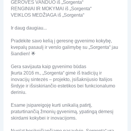
GEROVĖS VANDUO iš „Sorgenta“
RENGINIAI IR MOKYMAI iš „Sorgenta“
VEIKLOS MEDŽIAGA iš „Sorgenta“
Ir daug daugiau...
Pradėkite savo kelią į geresnę gyvenimo kokybę,
kvepalų pasaulį ir verslo galimybę su „Sorgenta“ jau
šiandien! 🌟
Gera savijauta kaip gyvenimo būdas
Įkurta 2016 m., „Sorgenta“ gimė iš tradicijų ir
inovacijų sintezės – projekto, įsišaknijusio Italijos
širdyje ir išsiskiriančio estetikos bei funkcionalumo
deriniu.
Esame įsipareigoję kurti unikalią patirtį,
praturtinančią žmonių gyvenimą, ypatingą dėmesį
skirdami kokybei ir inovacijoms.
Nuolat besikeičiančiame pasaulyje „Sorgenta“ yra