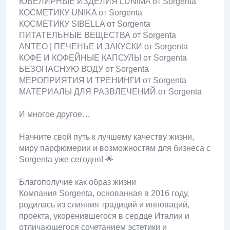
ЮВЕЛИРНЫЕ ИЗДЕЛИЯ LUNIMA от Sorgenta
КОСМЕТИКУ UNIKA от Sorgenta
КОСМЕТИКУ SIBELLA от Sorgenta
ПИТАТЕЛЬНЫЕ ВЕЩЕСТВА от Sorgenta
ANTEO | ПЕЧЕНЬЕ И ЗАКУСКИ от Sorgenta
КОФЕ И КОФЕЙНЫЕ КАПСУЛЫ от Sorgenta
БЕЗОПАСНУЮ ВОДУ от Sorgenta
МЕРОПРИЯТИЯ И ТРЕНИНГИ от Sorgenta
МАТЕРИАЛЫ ДЛЯ РАЗВЛЕЧЕНИЙ от Sorgenta
И многое другое…
Начните свой путь к лучшему качеству жизни,
миру парфюмерии и возможностям для бизнеса с
Sorgenta уже сегодня! 🌟
Благополучие как образ жизни
Компания Sorgenta, основанная в 2016 году,
родилась из слияния традиций и инноваций,
проекта, укоренившегося в сердце Италии и
отличающегося сочетанием эстетики и