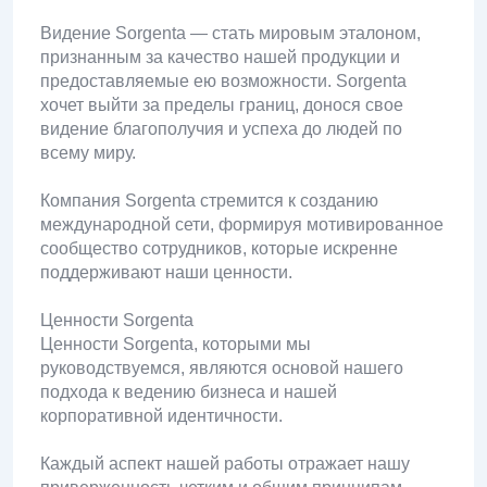
Видение Sorgenta — стать мировым эталоном,
признанным за качество нашей продукции и
предоставляемые ею возможности. Sorgenta
хочет выйти за пределы границ, донося свое
видение благополучия и успеха до людей по
всему миру.
Компания Sorgenta стремится к созданию
международной сети, формируя мотивированное
сообщество сотрудников, которые искренне
поддерживают наши ценности.
Ценности Sorgenta
Ценности Sorgenta, которыми мы
руководствуемся, являются основой нашего
подхода к ведению бизнеса и нашей
корпоративной идентичности.
Каждый аспект нашей работы отражает нашу