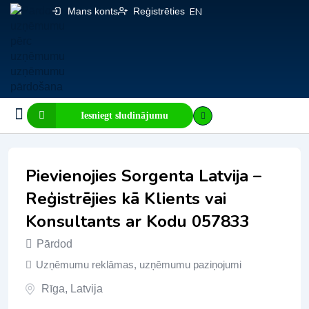
Mans konts
Reģistrēties
EN
Iesniegt sludinājumu
Biznesa pārdošana
E-komercija, IT
Visi sludinājumi
Biznesa vērtības kalkulators
Mājaslapas vērtības kalkulators
Pievienojies Sorgenta Latvija –
Reģistrējies kā Klients vai
Konsultants ar Kodu 057833
Pārdod
Uzņēmumu reklāmas, uzņēmumu paziņojumi
Rīga
,
Latvija