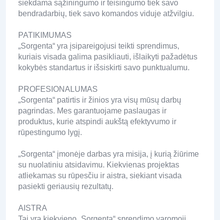
siekdama sąžiningumo ir teisingumo tiek savo
bendradarbių, tiek savo komandos viduje atžvilgiu.
PATIKIMUMAS
„Sorgenta“ yra įsipareigojusi teikti sprendimus,
kuriais visada galima pasikliauti, išlaikyti pažadėtus
kokybės standartus ir išsiskirti savo punktualumu.
PROFESIONALUMAS
„Sorgenta“ patirtis ir žinios yra visų mūsų darbų
pagrindas. Mes garantuojame paslaugas ir
produktus, kurie atspindi aukštą efektyvumo ir
rūpestingumo lygį.
„Sorgenta“ įmonėje darbas yra misija, į kurią žiūrime
su nuolatiniu atsidavimu. Kiekvienas projektas
atliekamas su rūpesčiu ir aistra, siekiant visada
pasiekti geriausių rezultatų.
AISTRA
Tai yra kiekvieno „Sorgenta“ sprendimo varomoji