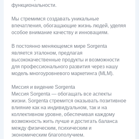
функциональности.
Мы стремимся создавать уникальные
впечатления, обогащающие жизнь людей, уделяя
особое внимание качеству и инновациям.
В постоянно меняющемся мире Sorgenta
является эталоном, предлагая
высококачественные продукты и возможности
для профессионального развития через нашу
модель многоуровневого маркетинга (MLM).
Миссия и видение Sorgenta
Миссия Sorgenta — обогащать все аспекты
жизни. Sorgenta стремится оказывать позитивное
влияние как на индивидуальном, так и на
коллективном уровне, обеспечивая каждому
возможность жить лучше и достигать баланса
между физическим, психическим и
экономическим благополучием.