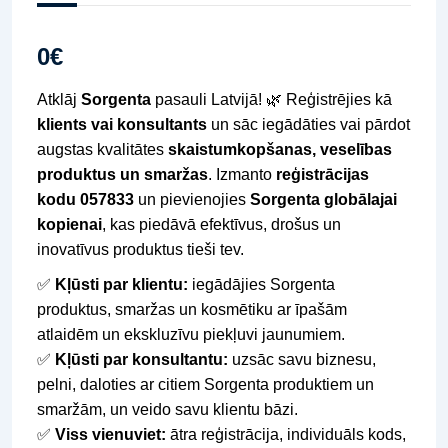
0
€
Atklāj
Sorgenta
pasauli Latvijā! 🌿 Reģistrējies kā
klients vai konsultants
un sāc iegādāties vai pārdot
augstas kvalitātes
skaistumkopšanas, veselības
produktus un smaržas
. Izmanto
reģistrācijas
kodu 057833
un pievienojies
Sorgenta globālajai
kopienai
, kas piedāvā efektīvus, drošus un
inovatīvus produktus tieši tev.
✅
Kļūsti par klientu:
iegādājies Sorgenta
produktus, smaržas un kosmētiku ar īpašām
atlaidēm un ekskluzīvu piekļuvi jaunumiem.
✅
Kļūsti par konsultantu:
uzsāc savu biznesu,
pelni, daloties ar citiem Sorgenta produktiem un
smaržām, un veido savu klientu bāzi.
✅
Viss vienuviet:
ātra reģistrācija, individuāls kods,