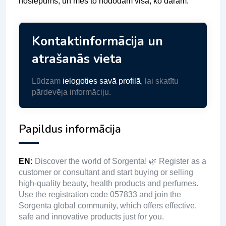
noslēpums, un mēs to nododam visā, ko darām.
Kontaktinformācija un
atrašanās vieta
Lūdzam
ielogoties savā profilā
, lai skatītu
pārdevēja informāciju.
Papildus informācija
EN
:
Discover the world of Sorgenta! 🌿 Register as a
customer or consultant and start buying or selling
high-quality beauty, health products and perfumes.
Use the registration code 057833 and join the
Sorgenta global community, which offers effective,
safe and innovative products just for you.