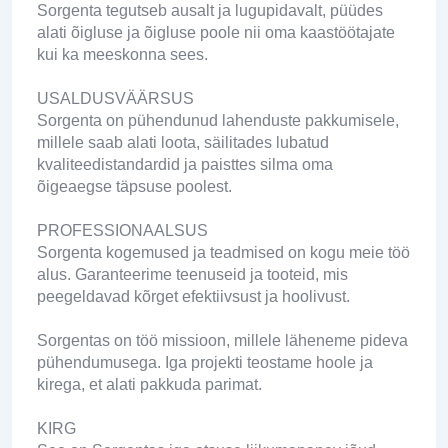
Sorgenta tegutseb ausalt ja lugupidavalt, püüdes
alati õigluse ja õigluse poole nii oma kaastöötajate
kui ka meeskonna sees.
USALDUSVÄÄRSUS
Sorgenta on pühendunud lahenduste pakkumisele,
millele saab alati loota, säilitades lubatud
kvaliteedistandardid ja paisttes silma oma
õigeaegse täpsuse poolest.
PROFESSIONAALSUS
Sorgenta kogemused ja teadmised on kogu meie töö
alus. Garanteerime teenuseid ja tooteid, mis
peegeldavad kõrget efektiivsust ja hoolivust.
Sorgentas on töö missioon, millele läheneme pideva
pühendumusega. Iga projekti teostame hoole ja
kirega, et alati pakkuda parimat.
KIRG