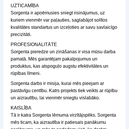
UZTICAMĪBA
Sorgenta ir apņēmusies sniegt risinājumus, uz
kuriem vienmēr var paļauties, saglabājot solītos
kvalitātes standartus un izceļoties ar savu savlaicīgo
precizitāti.
PROFESIONALITĀTE
Sorgenta pieredze un zināšanas ir visa mūsu darba
pamatā. Mēs garantējam pakalpojumus un
produktus, kas atspoguļo augstu efektivitātes un
rūpības līmeni.
Sorgenta darbs ir misija, kurai mēs pieejam ar
pastāvīgu centību. Katrs projekts tiek veikts ar rūpību
un aizrautību, lai vienmēr sniegtu vislabāko.
KAISLĪBA
Tā ir katra Sorgenta lēmuma virzītājspēks. Sorgenta
mēs ticam, ka aizrautība ir patiesais panākumu