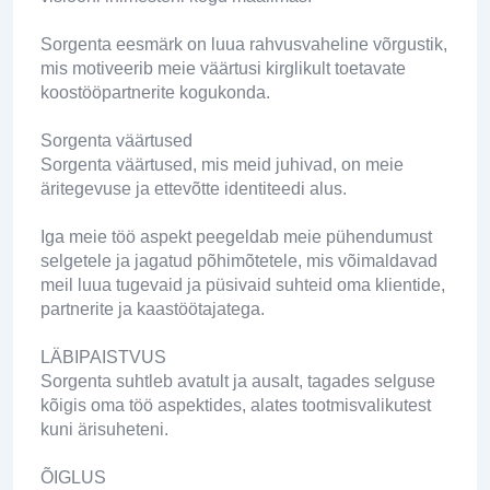
Sorgenta eesmärk on luua rahvusvaheline võrgustik,
mis motiveerib meie väärtusi kirglikult toetavate
koostööpartnerite kogukonda.
Sorgenta väärtused
Sorgenta väärtused, mis meid juhivad, on meie
äritegevuse ja ettevõtte identiteedi alus.
Iga meie töö aspekt peegeldab meie pühendumust
selgetele ja jagatud põhimõtetele, mis võimaldavad
meil luua tugevaid ja püsivaid suhteid oma klientide,
partnerite ja kaastöötajatega.
LÄBIPAISTVUS
Sorgenta suhtleb avatult ja ausalt, tagades selguse
kõigis oma töö aspektides, alates tootmisvalikutest
kuni ärisuheteni.
ÕIGLUS