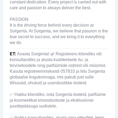
constant dedication. Every project is carried out with
care and passion to always deliver the best.
PASSION
It is the driving force behind every decision at
Sorgenta. At Sorgenta, we believe that passion is the
true secret to success, and we bring it to everything
we do.
ET
:
Avasta Sorgenta! 🌿 Registreeru kliendiks või
konsultandiks ja alusta kvaliteetsete ilu- ja
tervisetoodete ning parfüümide ostmist või müümist.
Kasuta registreerimiskoodi 057833 ja liitu Sorgenta
globaalse kogukonnaga, mis pakub just sulle
tõhusaid, ohutuid ja uuenduslikke tooteid.
✅ Hakka kliendiks: osta Sorgenta tooteid, parfüüme
ja kosmeetikat erisoodustuste ja eksklusiivse
juurdepääsuga uudistele.
✅ Hakka konsultandiks: alusta oma ettevõtet, teeni