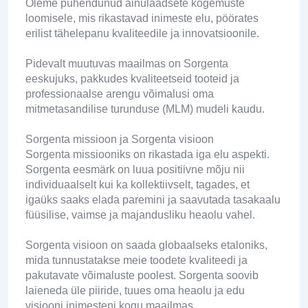
Oleme pühendunud ainulaadsete kogemuste
loomisele, mis rikastavad inimeste elu, pöörates
erilist tähelepanu kvaliteedile ja innovatsioonile.
Pidevalt muutuvas maailmas on Sorgenta
eeskujuks, pakkudes kvaliteetseid tooteid ja
professionaalse arengu võimalusi oma
mitmetasandilise turunduse (MLM) mudeli kaudu.
Sorgenta missioon ja Sorgenta visioon
Sorgenta missiooniks on rikastada iga elu aspekti.
Sorgenta eesmärk on luua positiivne mõju nii
individuaalselt kui ka kollektiivselt, tagades, et
igaüks saaks elada paremini ja saavutada tasakaalu
füüsilise, vaimse ja majandusliku heaolu vahel.
Sorgenta visioon on saada globaalseks etaloniks,
mida tunnustatakse meie toodete kvaliteedi ja
pakutavate võimaluste poolest. Sorgenta soovib
laieneda üle piiride, tuues oma heaolu ja edu
visiooni inimesteni kogu maailmas.