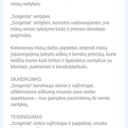
mūsų vertybes.
„Sorgenta“ vertybės
„Sorgenta“ vertybės, kuriomis vadovaujamės, yra
mūsų verslo vykdymo būdo ir įmonės identiteto
pagrindas.
Kiekvienas mūsų darbo aspektas atspindi mūsų
įsipareigojimą laikytis aiškių ir bendrų principų, kurie
leidžia mums kurti tvirtus ir ilgalaikius santykius su
klientais, partneriais ir bendradarbiais.
SKAIDRUMAS
„Sorgenta“ bendrauja atvirai ir sąžiningai,
užtikrindama aiškumą visuose savo darbo
aspektuose – nuo ​​gamybos pasirinkimų iki verslo
santykių.
TEISINGUMAS
„Sorgenta“ veikia sąžiningai ir pagarbiai, visada