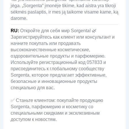
jėga. „Sorgenta“ įmonėje tikime, kad aistra yra tikroji
sėkmės paslaptis, ir mes ją taikome visame kame, ką
darome.
RU
:
Откройте для себя мир Sorgenta! 🌿
Зарегистрируйтесь как клиент или консультант и
начните покупать или продавать
высококачественные косметические,
оздоровительные продукты и парфюмерию.
Используйте регистрационный код 057833 и
присоединитесь к глобальному сообществу
Sorgenta, которое предлагает эффективные,
безопасные и инновационные продукты
специально для вас.
✅ Станьте клиентом: покупайте продукцию
Sorgenta, парфюмерию и косметику со
специальными скидками и эксклюзивным
доступом к новостям.