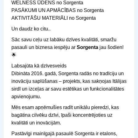
WELNESS ŪDENS no Sorgenta
PASĀKUMI UN APMĀCĪBAS no Sorgenta
AKTIVITĀŠU MATERIĀLI no Sorgenta
Un daudz ko citu..
Sāc savu ceļu uz labāku dzīves kvalitāti, smaržu
pasauli un biznesa iespēju ar
Sorgenta
jau šodien!
🌟
Labsajūta kā dzīvesveids
Dibināta 2016. gadā, Sorgenta radās no tradīciju un
inovāciju saplūšanas – projekts, kas sakņojas Itālijas
sirdī un izceļas ar savu estētikas un funkcionalitātes
apvienojumu.
Mēs esam apņēmušies radīt unikālu pieredzi, kas
bagātina cilvēku dzīvi, īpaši koncentrējoties uz
kvalitāti un inovācijām.
Pastāvīgi mainīgajā pasaulē Sorgenta ir etalons,