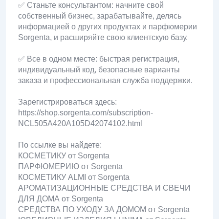
✅ Станьте консультантом: начните свой
собственный бизнес, зарабатывайте, делясь
информацией о других продуктах и ​​парфюмерии
Sorgenta, и расширяйте свою клиентскую базу.
✅ Все в одном месте: быстрая регистрация,
индивидуальный код, безопасные варианты
заказа и профессиональная служба поддержки.
Зарегистрироваться здесь:
https://shop.sorgenta.com/subscription-
NCL505A420A105D42074102.html
По ссылке вы найдете:
КОСМЕТИКУ от Sorgenta
ПАРФЮМЕРИЮ от Sorgenta
КОСМЕТИКУ ALMI от Sorgenta
АРОМАТИЗАЦИОННЫЕ СРЕДСТВА И СВЕЧИ
ДЛЯ ДОМА от Sorgenta
СРЕДСТВА ПО УХОДУ ЗА ДОМОМ от Sorgenta