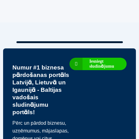
Iesniegt
sludinājumu
Numur #1 biznesa
pārdošanas portāls
Latvijā, Lietuvā un
Igaunijā - Baltijas
vadošais
sludinājumu
portāls!
Pērc un pārdod biznesu,
uzņēmumus, mājaslapas,
domēnus vai citus