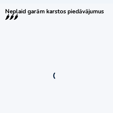
Neplaid garām karstos piedāvājumus
🌶️🌶️🌶️
Jauns
Ieskaties!
Super piedāvājums! 🌶️
Biznesa pārdošana
,
Uzņēmumu un biznesa pārdošana
80 Ha Daudzfunkcionāls Investīciju Īpašums-
Zivju Audzētava, Brīvdienu Mājas, Briežu
Dārzs – Ievērojams Attīstības Potenciāls.
3,200,000
€