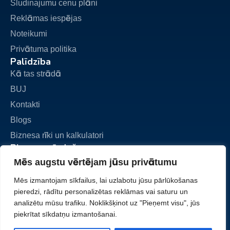
Sludinajumu cenu plāni
Reklāmas iespējas
Noteikumi
Privātuma politika
Palīdzība
Kā tas strādā
BUJ
Kontakti
Blogs
Biznesa rīki un kalkulatori
Biznesa pārdošana
Pievienot sludinājumu
Mēs augstu vērtējam jūsu privātumu
Mani sludinājumi
Mēs izmantojam sīkfailus, lai uzlabotu jūsu pārlūkošanas
Mans konts
pieredzi, rādītu personalizētas reklāmas vai saturu un
analizētu mūsu trafiku. Noklikšķinot uz "Pieņemt visu", jūs
piekrītat sīkdatņu izmantošanai.