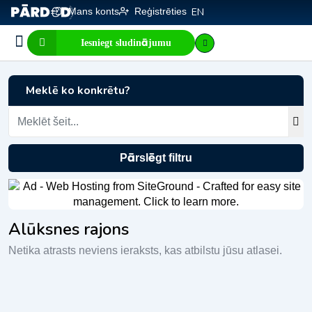
Mans konts
Reģistrēties
EN
Iesniegt sludinājumu
Biznesa pārdošana
E-komercija, IT
Visi sludinājumi
Biznesa vērtības kalkulators
Mājaslapas vērtības kalkulators
Meklē ko konkrētu?
Pārslēgt filtru
Alūksnes rajons
Netika atrasts neviens ieraksts, kas atbilstu jūsu atlasei.